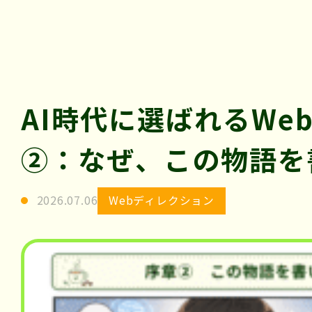
テ
ィ
ー」
AI時代に選ばれるWe
②：なぜ、この物語を
Webディレクション
2026.07.06