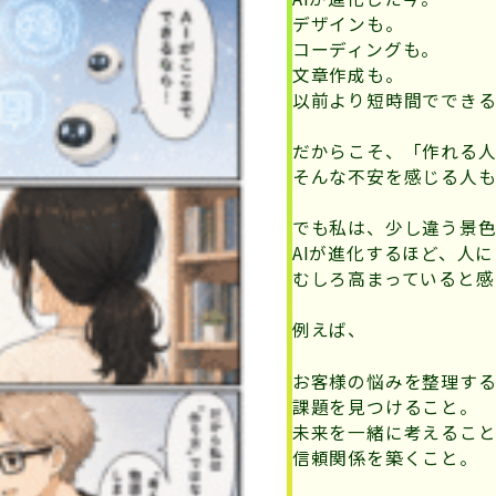
デザインも。
コーディングも。
文章作成も。
以前より短時間ででき
だからこそ、「作れる
そんな不安を感じる人
でも私は、少し違う景色
AIが進化するほど、人
むしろ高まっていると感
例えば、
お客様の悩みを整理す
課題を見つけること。
未来を一緒に考えるこ
信頼関係を築くこと。