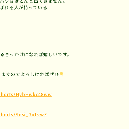
ハウはほとんど出てきません。
選ばれる人が持っている
るきっかけになれば嬉しいです。
おりますのでよろしければぜひ
/shorts/HybHwkc48ww
shorts/Sosi_3u1vwE