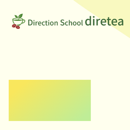
仲
間
と
学
べ
る
ス
ク
News
ー
ル
「デ
ィ
レ