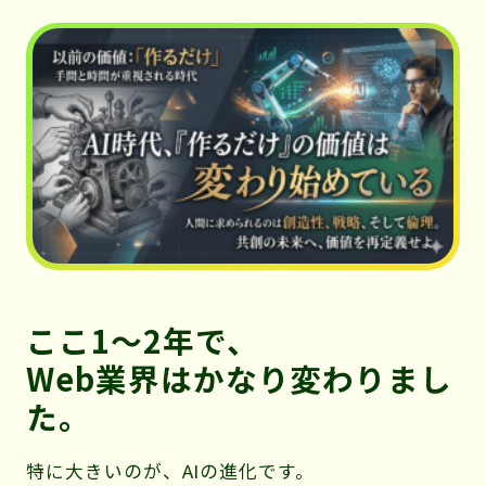
ィ
レ
テ
ィ
ー」
ここ1〜2年で、
Web業界はかなり変わりまし
た。
特に大きいのが、AIの進化です。