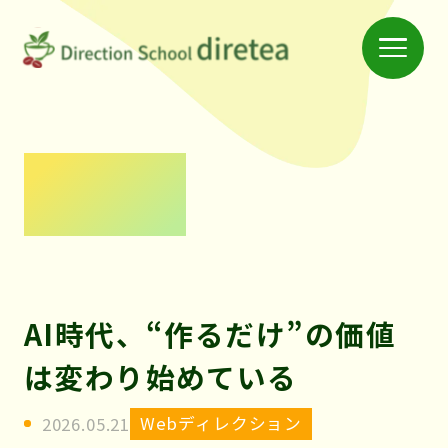
Menu
仲
間
と
学
News
べ
る
ス
ク
AI時代、“作るだけ”の価値
ー
は変わり始めている
ル
「デ
Webディレクション
2026.05.21