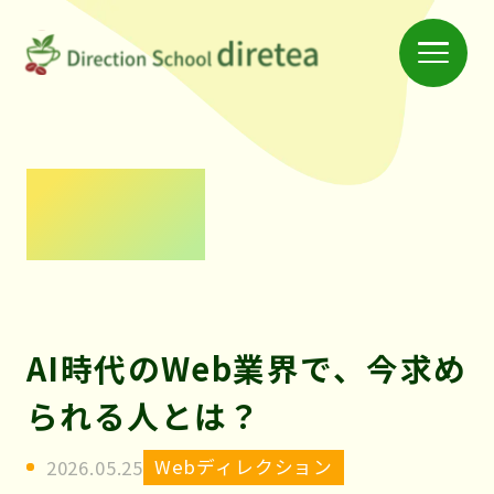
Menu
仲
間
と
学
News
べ
る
ス
ク
AI時代のWeb業界で、今求め
ー
られる人とは？
ル
「デ
Webディレクション
2026.05.25