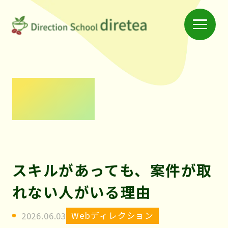
Menu
仲
間
と
学
News
べ
る
ス
ク
スキルがあっても、案件が取
ー
れない人がいる理由
ル
「デ
Webディレクション
2026.06.03