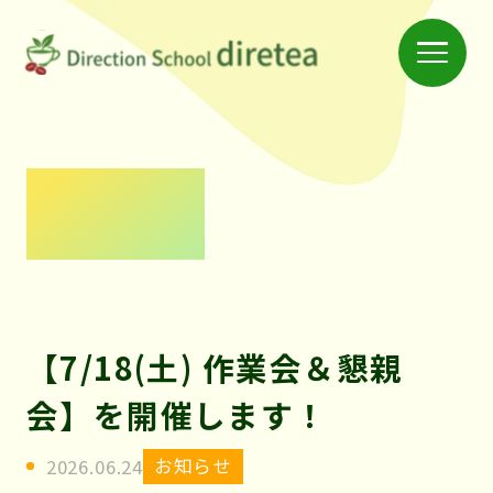
Menu
仲
間
と
学
News
べ
る
ス
ク
【7/18(土) 作業会＆懇親
ー
会】を開催します！
ル
「デ
お知らせ
2026.06.24