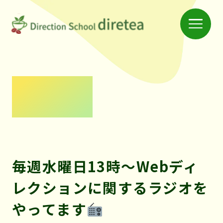
Menu
仲
間
と
学
News
べ
る
ス
ク
毎週水曜日13時〜Webディ
ー
レクションに関するラジオを
ル
「デ
やってます